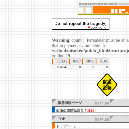
Warning
: count(): Parameter must be an a
that implements Countable in
/virtual/misuken/public_html/heartproje
on line
29
TOTAL
08/07
08/06
08/05
634747
0
0
0
緊急特設ページ
盗撮盗聴撲滅宣言！
注目！
TOP
トップページ