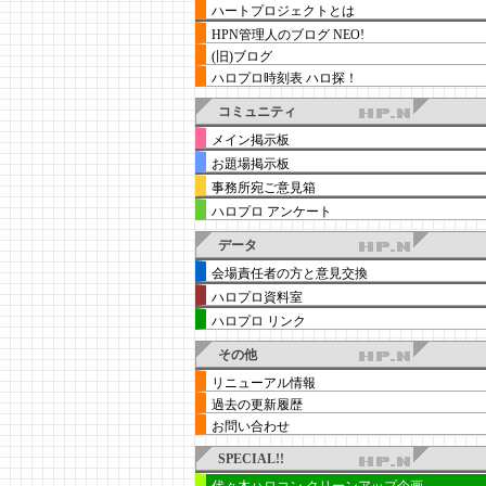
ハートプロジェクトとは
HPN管理人のブログ NEO!
(旧)ブログ
ハロプロ時刻表 ハロ探！
コミュニティ
メイン掲示板
お題場掲示板
事務所宛ご意見箱
ハロプロ アンケート
データ
会場責任者の方と意見交換
ハロプロ資料室
ハロプロ リンク
その他
リニューアル情報
過去の更新履歴
お問い合わせ
SPECIAL!!