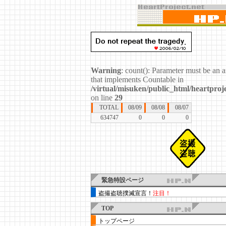
Warning
: count(): Parameter must be an a
that implements Countable in
/virtual/misuken/public_html/heartproje
on line
29
TOTAL
08/09
08/08
08/07
634747
0
0
0
緊急特設ページ
盗撮盗聴撲滅宣言！
注目！
TOP
トップページ