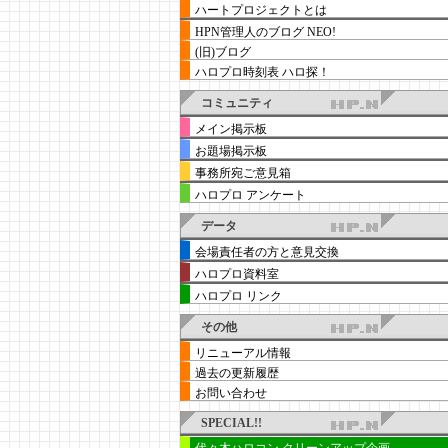
ハートプロジェクトとは
HPN管理人のブログ NEO!
(旧)ブログ
ハロプロ時刻表 ハロ探！
コミュニティ
メイン掲示板
お題場掲示板
事務所宛ご意見箱
ハロプロ アンケート
データ
会場責任者の方と意見交換
ハロプロ資料室
ハロプロ リンク
その他
リニューアル情報
過去の更新履歴
お問い合わせ
SPECIAL!!