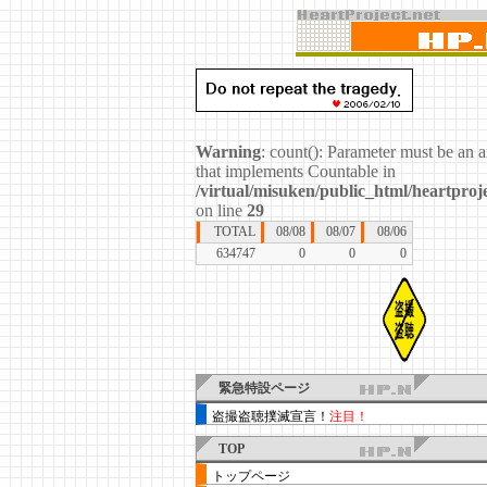
Warning
: count(): Parameter must be an a
that implements Countable in
/virtual/misuken/public_html/heartproje
on line
29
TOTAL
08/08
08/07
08/06
634747
0
0
0
緊急特設ページ
盗撮盗聴撲滅宣言！
注目！
TOP
トップページ