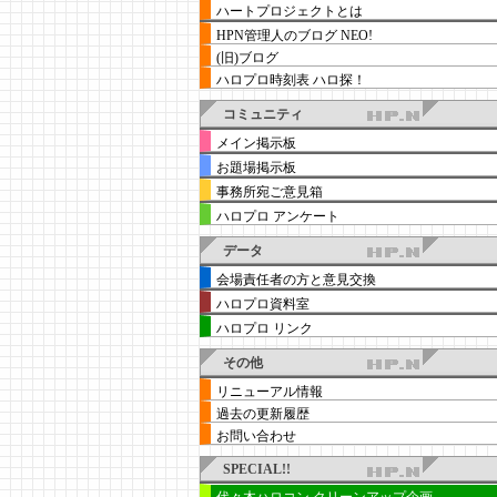
ハートプロジェクトとは
HPN管理人のブログ NEO!
(旧)ブログ
ハロプロ時刻表 ハロ探！
コミュニティ
メイン掲示板
お題場掲示板
事務所宛ご意見箱
ハロプロ アンケート
データ
会場責任者の方と意見交換
ハロプロ資料室
ハロプロ リンク
その他
リニューアル情報
過去の更新履歴
お問い合わせ
SPECIAL!!