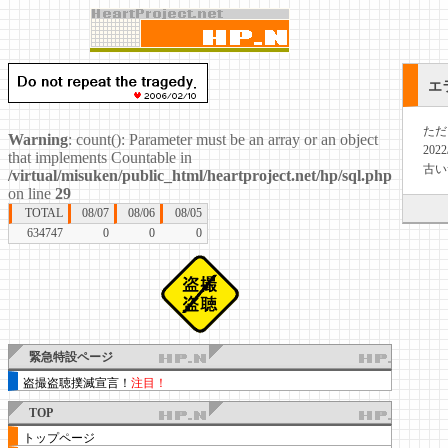
エ
ただ
Warning
: count(): Parameter must be an array or an object
20
that implements Countable in
古い
/virtual/misuken/public_html/heartproject.net/hp/sql.php
on line
29
TOTAL
08/07
08/06
08/05
634747
0
0
0
緊急特設ページ
盗撮盗聴撲滅宣言！
注目！
TOP
トップページ