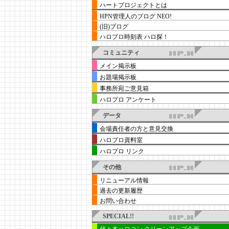
ハートプロジェクトとは
HPN管理人のブログ NEO!
(旧)ブログ
ハロプロ時刻表 ハロ探！
コミュニティ
メイン掲示板
お題場掲示板
事務所宛ご意見箱
ハロプロ アンケート
データ
会場責任者の方と意見交換
ハロプロ資料室
ハロプロ リンク
その他
リニューアル情報
過去の更新履歴
お問い合わせ
SPECIAL!!