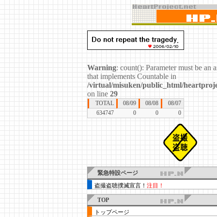
Warning
: count(): Parameter must be an a
that implements Countable in
/virtual/misuken/public_html/heartproje
on line
29
TOTAL
08/09
08/08
08/07
634747
0
0
0
緊急特設ページ
盗撮盗聴撲滅宣言！
注目！
TOP
トップページ