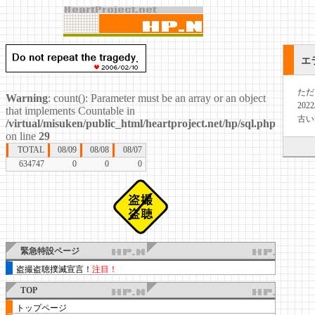
エ
ただ
Warning
: count(): Parameter must be an array or an object
20
that implements Countable in
古い
/virtual/misuken/public_html/heartproject.net/hp/sql.php
on line
29
TOTAL
08/09
08/08
08/07
634747
0
0
0
緊急特設ページ
盗撮盗聴撲滅宣言！
注目！
TOP
トップページ