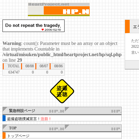
エ
ただ
Warning
: count(): Parameter must be an array or an object
20
that implements Countable in
古い
/virtual/misuken/public_html/heartproject.net/hp/sql.php
on line
29
TOTAL
08/08
08/07
08/06
634747
0
0
0
緊急特設ページ
盗撮盗聴撲滅宣言！
注目！
TOP
トップページ