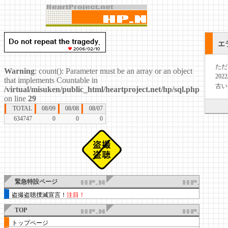
エ
ただ
Warning
: count(): Parameter must be an array or an object
20
that implements Countable in
古い
/virtual/misuken/public_html/heartproject.net/hp/sql.php
on line
29
TOTAL
08/09
08/08
08/07
634747
0
0
0
緊急特設ページ
盗撮盗聴撲滅宣言！
注目！
TOP
トップページ