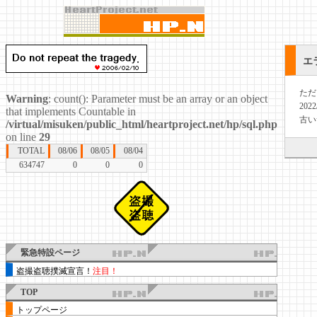
エ
ただ
Warning
: count(): Parameter must be an array or an object
20
that implements Countable in
古い
/virtual/misuken/public_html/heartproject.net/hp/sql.php
on line
29
TOTAL
08/06
08/05
08/04
634747
0
0
0
緊急特設ページ
盗撮盗聴撲滅宣言！
注目！
TOP
トップページ