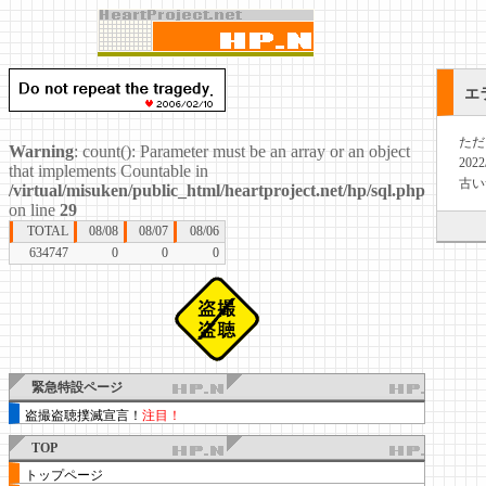
エ
ただ
Warning
: count(): Parameter must be an array or an object
20
that implements Countable in
古い
/virtual/misuken/public_html/heartproject.net/hp/sql.php
on line
29
TOTAL
08/08
08/07
08/06
634747
0
0
0
緊急特設ページ
盗撮盗聴撲滅宣言！
注目！
TOP
トップページ