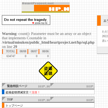
エ
ただ
Warning
: count(): Parameter must be an array or an object
20
that implements Countable in
古い
/virtual/misuken/public_html/heartproject.net/hp/sql.php
on line
29
TOTAL
08/08
08/07
08/06
634747
0
0
0
緊急特設ページ
盗撮盗聴撲滅宣言！
注目！
TOP
トップページ