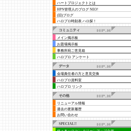
ハートプロジェクトとは
HPN管理人のブログ NEO!
(旧)ブログ
ハロプロ時刻表 ハロ探！
コミュニティ
メイン掲示板
お題場掲示板
事務所宛ご意見箱
ハロプロ アンケート
データ
会場責任者の方と意見交換
ハロプロ資料室
ハロプロ リンク
その他
リニューアル情報
過去の更新履歴
お問い合わせ
SPECIAL!!