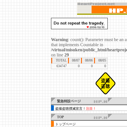
Warning
: count(): Parameter must be an a
that implements Countable in
/virtual/misuken/public_html/heartproje
on line
29
TOTAL
08/07
08/06
08/05
634747
0
0
0
緊急特設ページ
盗撮盗聴撲滅宣言！
注目！
TOP
トップページ