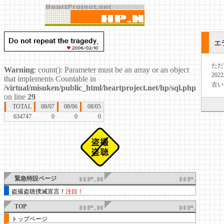
エ
ただ
Warning
: count(): Parameter must be an array or an object
20
that implements Countable in
古い
/virtual/misuken/public_html/heartproject.net/hp/sql.php
on line
29
TOTAL
08/07
08/06
08/05
634747
0
0
0
緊急特設ページ
盗撮盗聴撲滅宣言！
注目！
TOP
トップページ