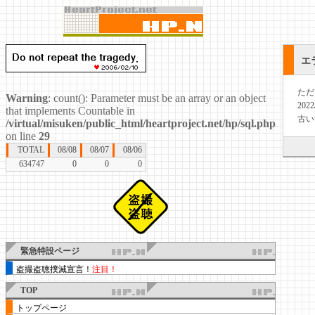
エ
ただ
Warning
: count(): Parameter must be an array or an object
20
that implements Countable in
古い
/virtual/misuken/public_html/heartproject.net/hp/sql.php
on line
29
TOTAL
08/08
08/07
08/06
634747
0
0
0
緊急特設ページ
盗撮盗聴撲滅宣言！
注目！
TOP
トップページ