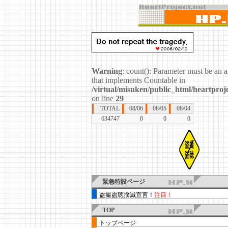
Warning
: count(): Parameter must be an a
that implements Countable in
/virtual/misuken/public_html/heartproje
on line
29
TOTAL
08/06
08/05
08/04
634747
0
0
0
緊急特設ページ
盗撮盗聴撲滅宣言！
注目！
TOP
トップページ