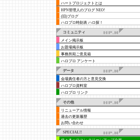
ハートプロジェクトとは
HPN管理人のブログ NEO!
(旧)ブログ
ハロプロ時刻表 ハロ探！
コミュニティ
メイン掲示板
お題場掲示板
事務所宛ご意見箱
ハロプロ アンケート
データ
会場責任者の方と意見交換
ハロプロ資料室
ハロプロ リンク
その他
リニューアル情報
過去の更新履歴
お問い合わせ
SPECIAL!!